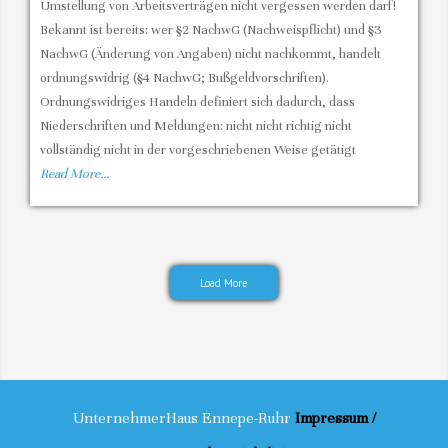
Umstellung von Arbeitsverträgen nicht vergessen werden darf!
Nachweisgesetz
Bekannt ist bereits: wer §2 NachwG (Nachweispflicht) und §3
und
NachwG (Änderung von Angaben) nicht nachkommt, handelt
die
ordnungswidrig (§4 NachwG; Bußgeldvorschriften).
Auswirkung
Ordnungswidriges Handeln definiert sich dadurch, dass
auf
Niederschriften und Meldungen: nicht nicht richtig nicht
die
vollständig nicht in der vorgeschriebenen Weise getätigt
bAV
Read More…
Entgeltumwandlung
Load More
UnternehmerHaus Ennepe-Ruhr
Impressum /