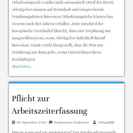
Urlaubsanspruch verjährt nicht automatisch Urteil des EuGH:
Mitwirkung
Arbeitgeber müssen auf Resturlaub und entsprechende
der
Verjährungsfristen hinweisen Urlaubsansprüche können laut
Arbeitgeber
Gesetzt nach drei Jahren verfallen. Jetzt entschied der
existiert
Europäische Gerichtshof (EuGH), dass eine Verjährung nur
keine
ausgeschlossen ist, wenn Arbeitgeber individuell darauf
Urlaubsverjährung
hinweisen. Damit wurde klargestellt, dass die Frist zur
Verjährung nur dann gelte, wenn Unternehmen ihren
Beschäftigten
Read More…
Pflicht zur
Arbeitszeiterfassung
für
28. September 2022
Kommentare deaktiviert
UHausENR
Pflicht
Was ist wann und wie umzusetzen? Das Bundesarbeitsgericht