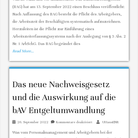
zur
(BAG) hat am 13. September 2022 einen Beschluss veröffentlicht:
Arbeitszeiterfassung
Nach Auffassung des BAG besteht die Pflicht des Arbeitgebers,
die Arbeitszeit der Beschäftigten systematisch aufzuzeichnen.
Herzuleiten ist die Pflicht zur Einführung eines
Arbeitszeiterfassungssystems nach der Auslegung von § 3 Abs. 2
Nr. 1 ArbSchG. Das BAG begründet dies
Read More…
Das neue Nachweisgesetz
und die Auswirkung auf die
bAV Entgeltumwandlung
für
26. September 2022
Kommentare deaktiviert
UHausENR
Das
Was vom Personalmanagement und Arbeitgebern bei der
neue