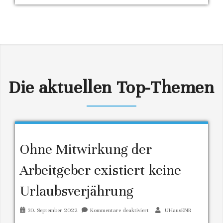
Die aktuellen Top-Themen
Ohne Mitwirkung der
Arbeitgeber existiert keine
Urlaubsverjährung
für
30. September 2022
Kommentare deaktiviert
UHausENR
Ohne