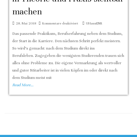
machen
für
28. Mai 2018
Kommentare deaktiviert
UHausENR
Schnittstellen
Das passende Praktikum, Berufserfahrung neben dem Studium,
von
der Start in die Karriere. Den nächsten Schritt perfekt meistern.
Studenten
So wird’s gemacht: nach dem Studium direkt ins
in
Berufsleben. Zugegeben die wenigsten Studierenden trauen sich
Theorie
alles ohne Probleme zu. Die eigene Vermarktung als wertvoller
und
und guter Mitarbeiter ist in vielen Köpfen im oder direkt nach
Praxis
dem Studium meist mit
sichtbar
Read More…
machen