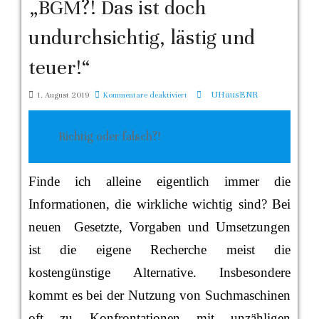
„BGM?! Das ist doch
undurchsichtig, lästig und
teuer!“
für
UHausENR
1. August 2019
Kommentare deaktiviert
„BGM?!
Das
Richtig oder falsch?!
ist
doch
Finde ich alleine eigentlich immer die
undurchsichtig,
lästig
Informationen, die wirkliche wichtig sind? Bei
und
neuen Gesetzte, Vorgaben und Umsetzungen
teuer!“
ist die eigene Recherche meist die
kostengünstige Alternative. Insbesondere
kommt es bei der Nutzung von Suchmaschinen
oft zu Konfrontationen mit unzähligen